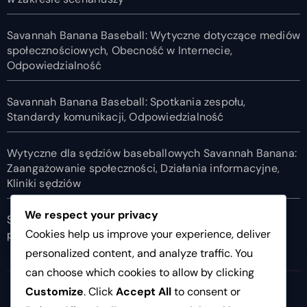
Savannah Banana Baseball: Wytyczne dotyczące mediów
społecznościowych, Obecność w Internecie,
Odpowiedzialność
Savannah Banana Baseball: Spotkania zespołu,
Standardy komunikacji, Odpowiedzialność
Wytyczne dla sędziów baseballowych Savannah Banana:
Zaangażowanie społeczności, Działania informacyjne,
Kliniki sędziów
We respect your privacy
Savannah Banana Baseball: Oficjalne punktowanie,
Cookies help us improve your experience, deliver
prowadzenie rekordów, statystyki
personalized content, and analyze traffic. You
can choose which cookies to allow by clicking
11listopada.org
Customize
. Click
Accept All
to consent or