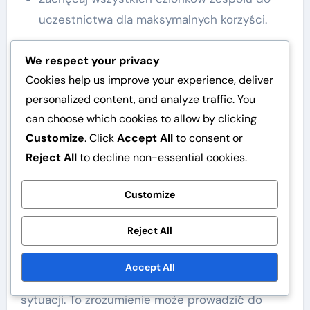
uczestnictwa dla maksymalnych korzyści.
Seminaria dotyczące
We respect your privacy
standardów komunikacji
Cookies help us improve your experience, deliver
personalized content, and analyze traffic. You
Seminaria dotyczące standardów komunikacji
can choose which cookies to allow by clicking
mają na celu ustalenie jasnych wytycznych
Customize
. Click
Accept All
to consent or
dotyczących interakcji członków zespołu. Te
Reject All
to decline non-essential cookies.
seminaria podkreślają znaczenie klarowności,
szacunku i reaktywności w komunikacji, co może
Customize
znacząco poprawić dynamikę zespołu.
Reject All
Podczas tych seminariów zespoły mogą uczyć
się o różnych stylach komunikacji i jak
Accept All
dostosować swoje podejście do różnych
sytuacji. To zrozumienie może prowadzić do