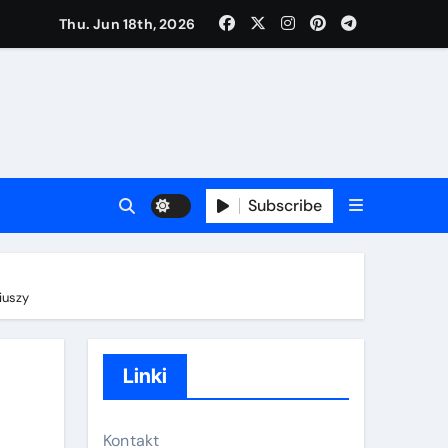
Thu. Jun 18th, 2026
a, Przebieg gry
Subscribe
ulaminu, Szkolenie w zakresie scenariuszy
iuszy
Linki
Kontakt