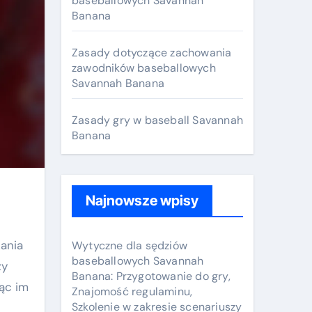
baseballowych Savannah
Banana
r
:
Zasady dotyczące zachowania
zawodników baseballowych
Savannah Banana
Zasady gry w baseball Savannah
Banana
Najnowsze wpisy
ania
Wytyczne dla sędziów
baseballowych Savannah
zy
Banana: Przygotowanie do gry,
ąc im
Znajomość regulaminu,
Szkolenie w zakresie scenariuszy