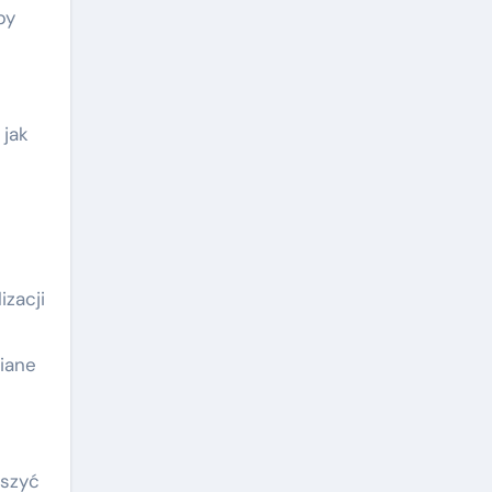
by
 jak
izacji
iane
jszyć