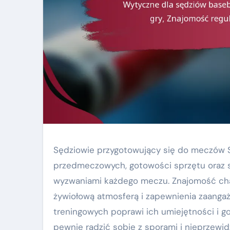
Sędziowie przygotowujący się do meczów S
przedmeczowych, gotowości sprzętu oraz sk
wyzwaniami każdego meczu. Znajomość char
żywiołową atmosferą i zapewnienia zaanga
treningowych poprawi ich umiejętności i 
pewnie radzić sobie z sporami i nieprzewid