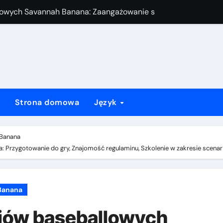
jalne punktowanie, prowadzenie rekordów, statystyki
owych Savannah Banana: Współpraca z trenerami, Komunikacj
amika zespołu, Rozwiązywanie konfliktów, Role przywódcze
n Faulowy, Bieganie po Bazach, Strajki
owych Savannah Banana: Raporty po meczu, Oceny, Opinie
Strona domowa
Język
angażowanie rodziców, Systemy wsparcia, Wskazówki
owych Savannah Banana: Przygotowanie do gry, Znajomość reg
 Banana
 Przygotowanie do gry, Znajomość regulaminu, Szkolenie w zakresie scenar
Banana
iów baseballowych