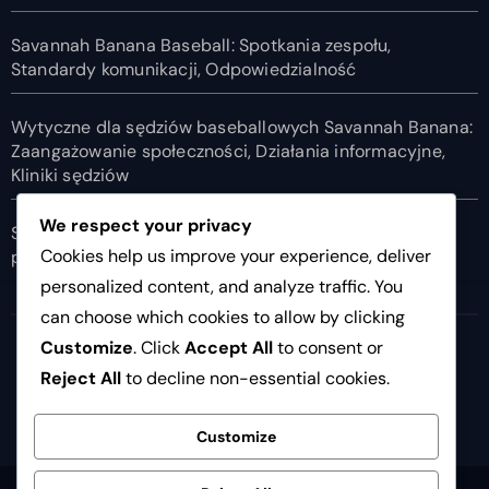
Savannah Banana Baseball: Spotkania zespołu,
Standardy komunikacji, Odpowiedzialność
Wytyczne dla sędziów baseballowych Savannah Banana:
Zaangażowanie społeczności, Działania informacyjne,
Kliniki sędziów
We respect your privacy
Savannah Banana Baseball: Oficjalne punktowanie,
Cookies help us improve your experience, deliver
prowadzenie rekordów, statystyki
personalized content, and analyze traffic. You
can choose which cookies to allow by clicking
11listopada.org
Customize
. Click
Accept All
to consent or
Reject All
to decline non-essential cookies.
Customize