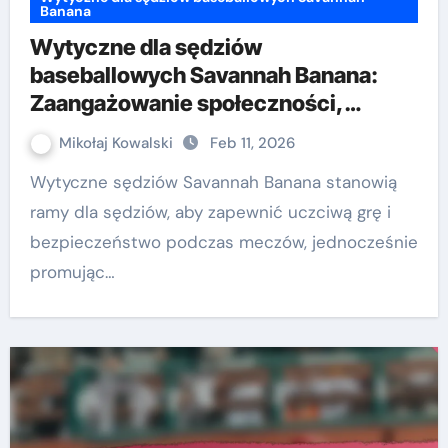
Banana
Wytyczne dla sędziów
baseballowych Savannah Banana:
Zaangażowanie społeczności,
Działania informacyjne, Kliniki
Mikołaj Kowalski
Feb 11, 2026
sędziów
Wytyczne sędziów Savannah Banana stanowią
ramy dla sędziów, aby zapewnić uczciwą grę i
bezpieczeństwo podczas meczów, jednocześnie
promując…