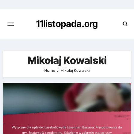
Skip
to
content
11listopada.org
Mikołaj Kowalski
Home
Mikołaj Kowalski