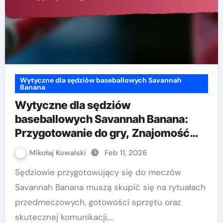
Wytyczne dla sędziów baseballowych Savannah
Banana
Wytyczne dla sędziów
baseballowych Savannah Banana:
Przygotowanie do gry, Znajomość
regulaminu, Szkolenie w zakresie
Mikołaj Kowalski
Feb 11, 2026
scenariuszy
Sędziowie przygotowujący się do meczów
Savannah Banana muszą skupić się na rytuałach
przedmeczowych, gotowości sprzętu oraz
skutecznej komunikacji,…