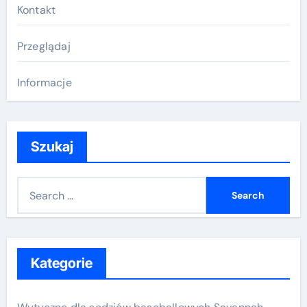
Kontakt
Przeglądaj
Informacje
Szukaj
S
e
a
r
c
Kategorie
h
f