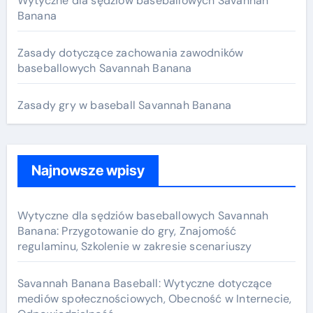
Wytyczne dla sędziów baseballowych Savannah
o
Banana
r
:
Zasady dotyczące zachowania zawodników
baseballowych Savannah Banana
Zasady gry w baseball Savannah Banana
Najnowsze wpisy
Wytyczne dla sędziów baseballowych Savannah
Banana: Przygotowanie do gry, Znajomość
regulaminu, Szkolenie w zakresie scenariuszy
Savannah Banana Baseball: Wytyczne dotyczące
mediów społecznościowych, Obecność w Internecie,