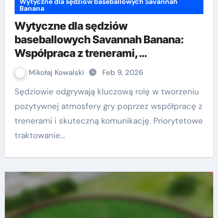
Wytyczne dla sędziów baseballowych Savannah
Banana
Wytyczne dla sędziów
baseballowych Savannah Banana:
Współpraca z trenerami,
Komunikacja, Przebieg gry
Mikołaj Kowalski
Feb 9, 2026
Sędziowie odgrywają kluczową rolę w tworzeniu
pozytywnej atmosfery gry poprzez współpracę z
trenerami i skuteczną komunikację. Priorytetowe
traktowanie…