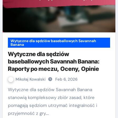
Wytyczne dla sędziów baseballowych Savannah
Banana
Wytyczne dla sędziów
baseballowych Savannah Banana:
Raporty po meczu, Oceny, Opinie
Mikołaj Kowalski
Feb 6, 2026
Wytyczne dla sędziów Savannah Banana
stanowią kompleksowy zbiór zasad, które
pomagają sędziom utrzymać integralność i
przyjemność z gry.…