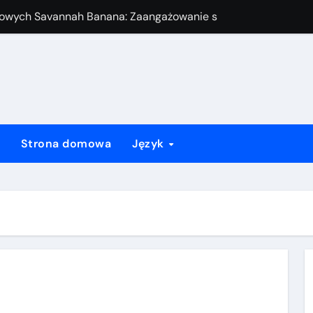
jalne punktowanie, prowadzenie rekordów, statystyki
owych Savannah Banana: Współpraca z trenerami, Komunikacj
amika zespołu, Rozwiązywanie konfliktów, Role przywódcze
n Faulowy, Bieganie po Bazach, Strajki
owych Savannah Banana: Raporty po meczu, Oceny, Opinie
Strona domowa
Język
angażowanie rodziców, Systemy wsparcia, Wskazówki
owych Savannah Banana: Przygotowanie do gry, Znajomość reg