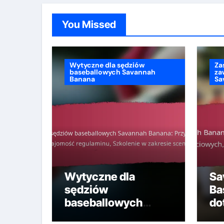
You Missed
Wytyczne dla sędziów
Za
baseballowych Savannah
za
Banana
Sa
Wytyczne dla
Sa
sędziów
Ba
baseballowych
do
Savannah Banana:
sp