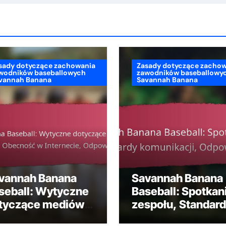
sady dotyczące zachowania
Zasady dotyczące zacho
wodników baseballowych
zawodników baseballowy
vannah Banana
Savannah Banana
vannah Banana
Savannah Banana
seball: Wytyczne
Baseball: Spotkan
tyczące mediów
zespołu, Standar
ołecznościowych,
komunikacji,