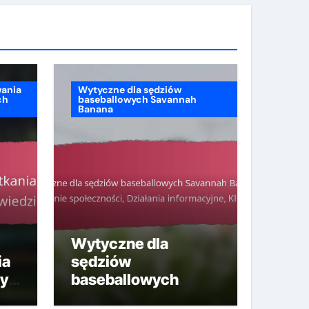
wania
Wytyczne dla sędziów
ch
baseballowych Savannah
Banana
Wytyczne dla
ia
sędziów
dy
baseballowych
Savannah Banana: