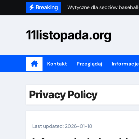
Skip
Breaking
Savannah Banana Baseball: Ofic
to
Wytyczne dla sędziów baseball
content
11listopada.org
Savannah Banana Baseball: Dyn
Savannah Banana Baseball: Tere
Wytyczne dla sędziów baseball
Kontakt
Przeglądaj
Informacje
Savannah Banana Baseball: Za
Wytyczne dla sędziów baseball
Privacy Policy
Last updated: 2026-01-18