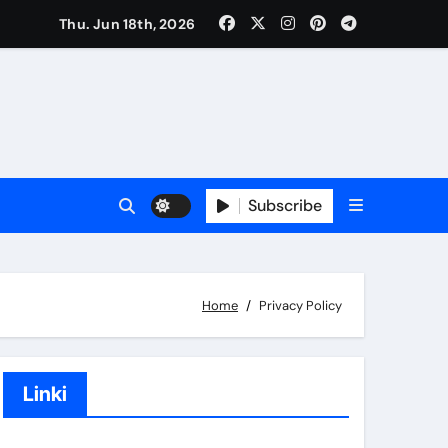
Thu. Jun 18th, 2026
a, Przebieg gry
Subscribe
ulaminu, Szkolenie w zakresie scenariuszy
Home
Privacy Policy
Linki