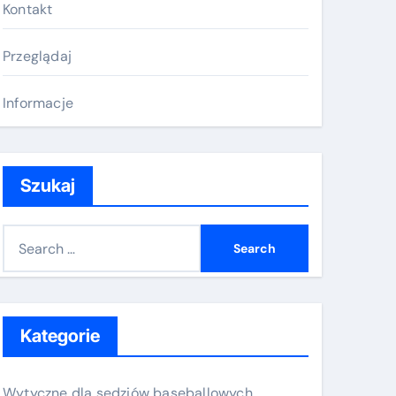
Kontakt
Przeglądaj
Informacje
Szukaj
S
e
a
r
c
Kategorie
h
f
Wytyczne dla sędziów baseballowych