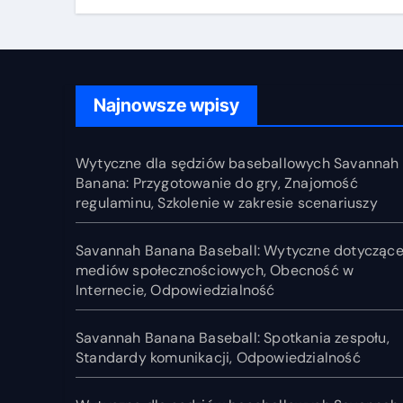
Przygotowanie do
Ob
gry, Znajomość
In
regulaminu,
Od
Szkolenie w zakresie
scenariuszy
Najnowsze wpisy
Wytyczne dla sędziów baseballowych Savannah
Banana: Przygotowanie do gry, Znajomość
regulaminu, Szkolenie w zakresie scenariuszy
Savannah Banana Baseball: Wytyczne dotycząc
mediów społecznościowych, Obecność w
Internecie, Odpowiedzialność
Savannah Banana Baseball: Spotkania zespołu,
Standardy komunikacji, Odpowiedzialność