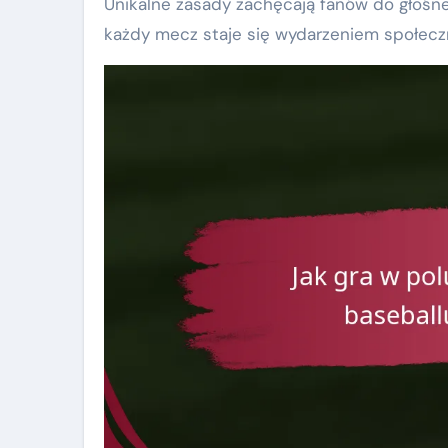
Unikalne zasady zachęcają fanów do głośne
każdy mecz staje się wydarzeniem społec