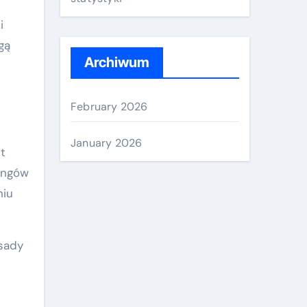
i
gą
Archiwum
February 2026
January 2026
t
ingów
niu
asady