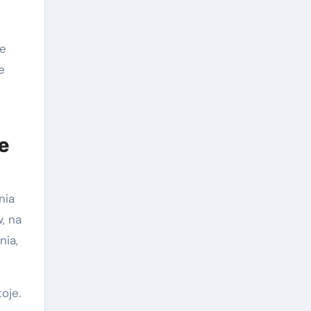
le
e
e
nia
, na
nia,
oje.