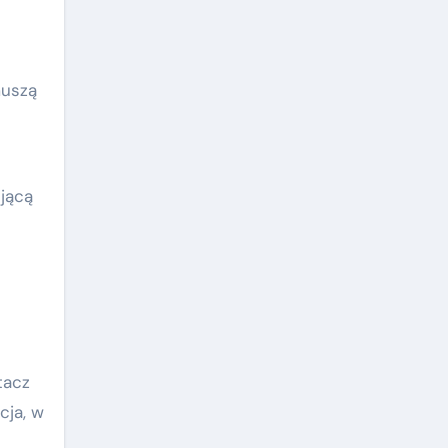
muszą
jącą
tacz
cja, w