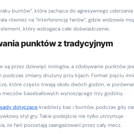
“braku buntów”, która zachęca do agresywnego uderzania 
ala również na “interferencję fanów”, gdzie widzowie mo
 element, który wzbogaca całe doświadczenie.
ania punktów z tradycyjnym
 są przez dziewięć inningów, a zdobywanie punktów jes
 podczas zmiany drużyny przy kijach. Format pięciu inn
e, które często trwają około dwóch godzin, w porówna
 meczów baseballowych wynoszącego trzy godziny.
asady dotyczące
kradzieży baz i buntów, podczas gdy z
ywkowy styl gry. Takie podejście nie tylko utrzymuje
a, że fani pozostają zaangażowani przez cały mecz.