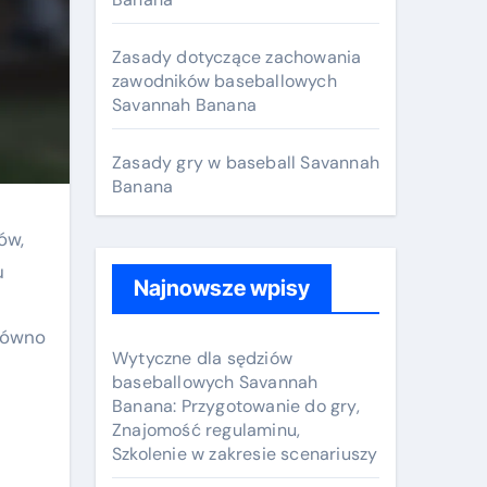
r
:
Zasady dotyczące zachowania
zawodników baseballowych
Savannah Banana
Zasady gry w baseball Savannah
Banana
ów,
u
Najnowsze wpisy
arówno
Wytyczne dla sędziów
baseballowych Savannah
Banana: Przygotowanie do gry,
Znajomość regulaminu,
Szkolenie w zakresie scenariuszy