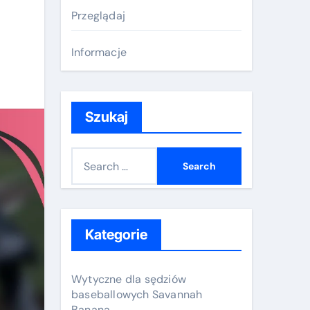
Przeglądaj
Informacje
Szukaj
S
e
a
r
c
Kategorie
h
f
Wytyczne dla sędziów
o
baseballowych Savannah
Banana