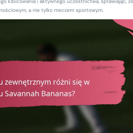
go kibicowania i aktywnego uczestnictwa, sprawiając, ż
znościowym, a nie tylko meczem sportowym.