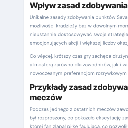
Wpływ zasad zdobywania 
Unikalne zasady zdobywania punktów Savan
możliwości kradzieży baz w dowolnym mom
nieustannie dostosowywać swoje strategie
emocjonujących akcji i większej liczby oka
Co więcej, krótszy czas gry zachęca druży
atmosferą zarówno dla zawodników, jak i w
nowoczesnym preferencjom rozrywkowym i 
Przykłady zasad zdobywa
meczów
Podczas jednego z ostatnich meczów zawo
był rozproszony, co pokazało ekscytację z
której fan złapał piłkę faulującą, co pozw